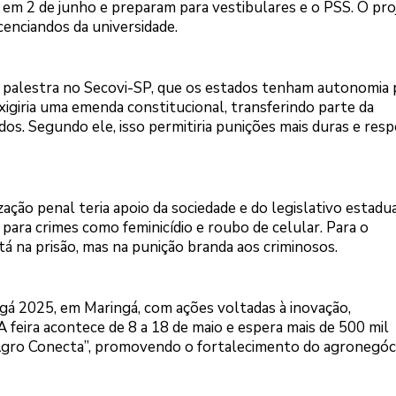
 em 2 de junho e preparam para vestibulares e o PSS. O pro
enciandos da universidade.
 palestra no Secovi-SP, que os estados tenham autonomia 
 exigiria uma emenda constitucional, transferindo parte da
os. Segundo ele, isso permitiria punições mais duras e res
ação penal teria apoio da sociedade e do legislativo estadua
ara crimes como feminicídio e roubo de celular. Para o
á na prisão, mas na punição branda aos criminosos.
gá 2025, em Maringá, com ações voltadas à inovação,
 feira acontece de 8 a 18 de maio e espera mais de 500 mil
 Agro Conecta”, promovendo o fortalecimento do agronegóci