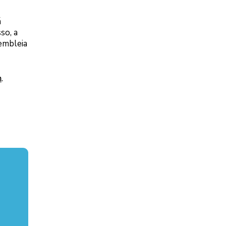
á
so, a
embleia
m
.