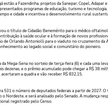
á estão a Fazendinha, projetos da Sanepar, Copel, Adapar e
presentados programas de educação, turismo e tecnologia.
campo e cidade e incentiva o desenvolvimento rural sustent
vou o título de Cidadão Benemérito para o médico oftalmol
ntribuição à saúde ocular e à formação de novos profission
ão de Orlando Antoniolli para o viaduto no cruzamento da 
onhecimento ao legado social e comunitário do pioneiro.
 da Mega-Sena no sorteio de terça-feira (6) e cada uma lev
is dezenas, e o prêmio acumulado pode chegar a R$ 38 mil
el acertaram a quadra e vão receber R$ 832,15.
a 531 o número de deputados federais a partir de 2027. O
mo o Nordeste, e será analisado pelo Senado. A mudança res
ional registrado pelo Censo.