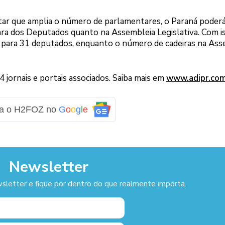
ar que amplia o número de parlamentares, o Paraná poder
ra dos Deputados quanto na Assembleia Legislativa. Com is
0 para 31 deputados, enquanto o número de cadeiras na Ass
jornais e portais associados. Saiba mais em
www.adipr.co
ga o H2FOZ no
G
o
o
g
l
e
Newsletter
sletter e fique por dentro do que realmente importa.