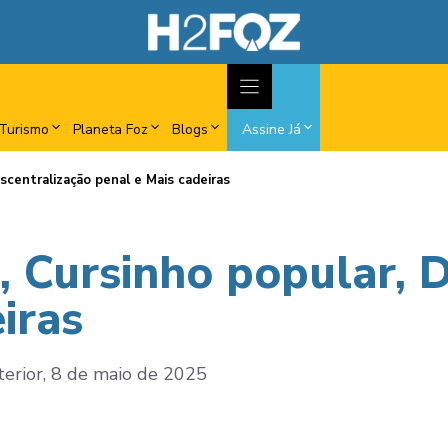
Turismo
Planeta Foz
Blogs
Assine Já
scentralização penal e Mais cadeiras
, Cursinho popular, 
iras
nterior, 8 de maio de 2025