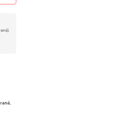
aná).
raná,