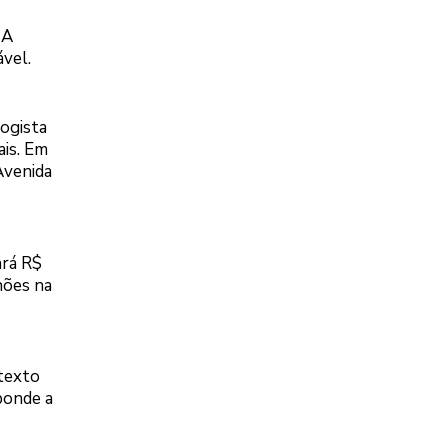
 A
ável.
ogista
ais. Em
Avenida
ará R$
hões na
 texto
ponde a