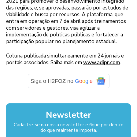
2021 para promover o desenvolvimento integrado
das regiões, e, se aprovadas, passarão por estudos de
viabilidade e busca por recursos. A plataforma, que
entra em operação em 7 de abril após treinamentos
com servidores e gestores, visa agilizar a
implementação de políticas públicas e fortalecer a
participação popular no planejamento estadual.
Coluna publicada simultaneamente em 24 jornais e
portais associados. Saiba mais em
www.adipr.com
.
Siga o H2FOZ no
G
o
o
g
l
e
Newsletter
Cadastre-se na nossa newsletter e fique por dentro
do que realmente importa.