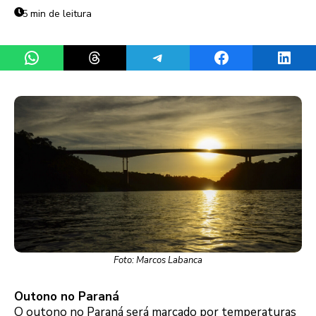
5 min de leitura
Share on WhatsApp
Share on Threads
Share on Telegram
Share on Facebook
Share 
Foto: Marcos Labanca
Outono no Paraná
O outono no Paraná será marcado por temperaturas