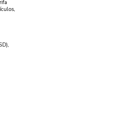
ifa
ículos,
SD),