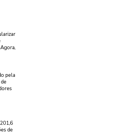
larizar
e
 Agora,
do pela
 de
dores
 201,6
ões de