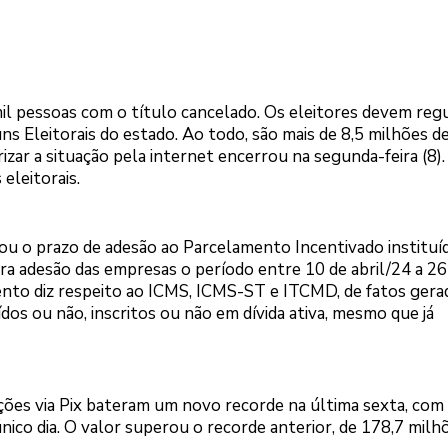
 pessoas com o título cancelado. Os eleitores devem regu
uns Eleitorais do estado. Ao todo, são mais de 8,5 milhões d
izar a situação pela internet encerrou na segunda-feira (8).
eleitorais.
u o prazo de adesão ao Parcelamento Incentivado instituí
ra adesão das empresas o período entre 10 de abril/24 a 26
nto diz respeito ao ICMS, ICMS-ST e ITCMD, de fatos gera
os ou não, inscritos ou não em dívida ativa, mesmo que já
ões via Pix bateram um novo recorde na última sexta, com
ico dia. O valor superou o recorde anterior, de 178,7 milh