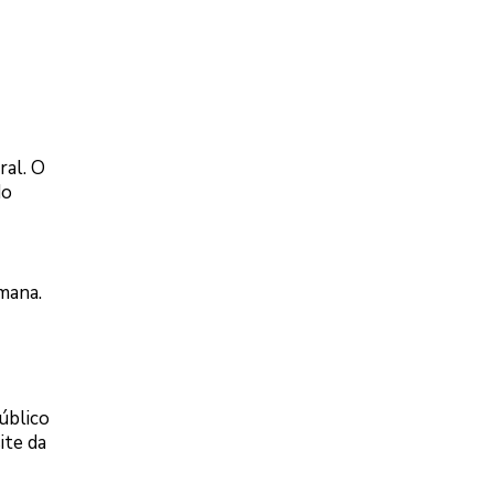
ral. O
do
mana.
úblico
ite da