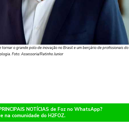
 tornar o grande polo de inovação no Brasil e um berçário de profissionais do
ologia. Foto: Assessoria/Ratinho Junior
 PRINCIPAIS NOTÍCIAS de Foz no WhatsApp?
re na comunidade do H2FOZ.