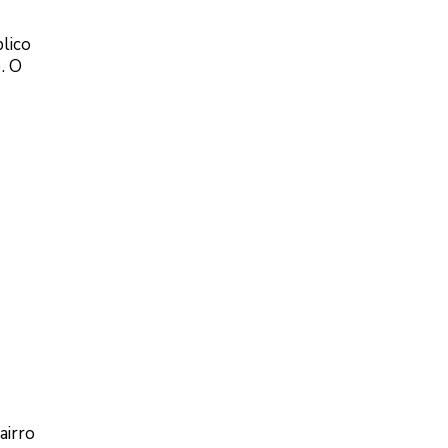
lico
. O
airro