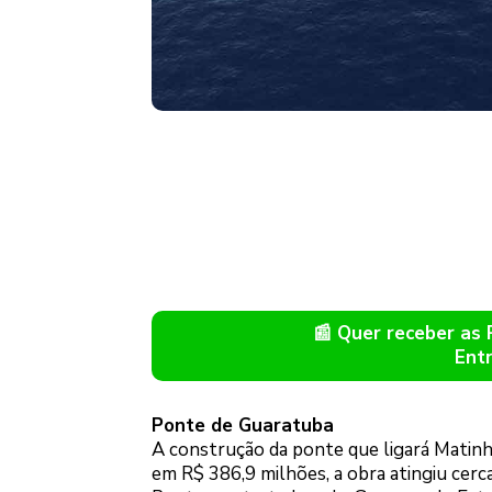
📰 Quer receber as
Ent
Ponte de Guaratuba
A construção da ponte que ligará Matin
em R$ 386,9 milhões, a obra atingiu cer