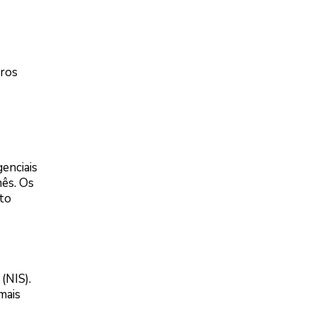
eros
enciais
mês. Os
to
(NIS).
mais