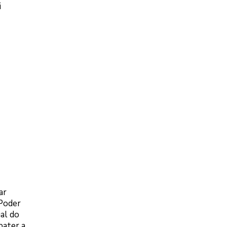
i
ar
 Poder
al do
bater a