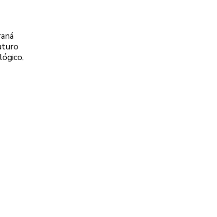
raná
uturo
lógico,