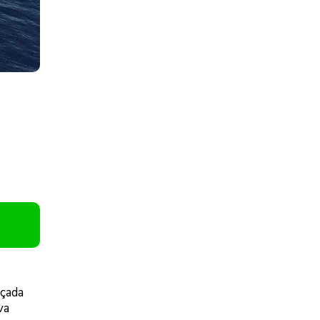
rçada
va