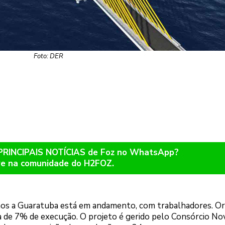
Foto: DER
 PRINCIPAIS NOTÍCIAS de Foz no WhatsApp?
re na comunidade do H2FOZ.
hos a Guaratuba está em andamento, com trabalhadores. O
ca de 7% de execução. O projeto é gerido pelo Consórcio No