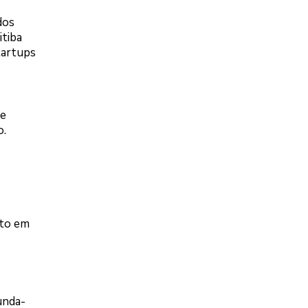
dos
itiba
tartups
de
o.
nto em
unda-