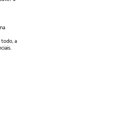
 na
 todo, a
iais.