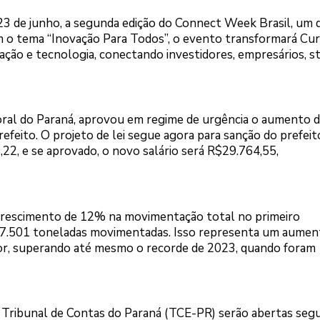
 23 de junho, a segunda edição do Connect Week Brasil, um 
om o tema “Inovação Para Todos”, o evento transformará Cur
ação e tecnologia, conectando investidores, empresários, s
oral do Paraná, aprovou em regime de urgência o aumento 
refeito. O projeto de lei segue agora para sanção do prefeit
22, e se aprovado, o novo salário será R$29.764,55,
crescimento de 12% na movimentação total no primeiro
377.501 toneladas movimentadas. Isso representa um aume
or, superando até mesmo o recorde de 2023, quando foram
o Tribunal de Contas do Paraná (TCE-PR) serão abertas seg