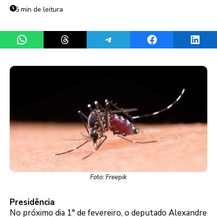
5 min de leitura
Share on WhatsApp
Share on Threads
Share on Telegram
Share on Facebook
Share 
Foto: Freepik
Presidência
No próximo dia 1° de fevereiro, o deputado Alexandre