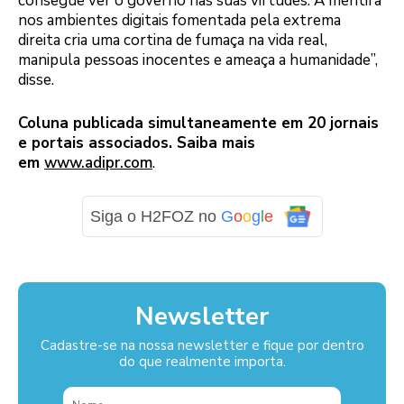
consegue ver o governo nas suas virtudes. A mentira
nos ambientes digitais fomentada pela extrema
direita cria uma cortina de fumaça na vida real,
manipula pessoas inocentes e ameaça a humanidade”,
disse.
Coluna publicada simultaneamente em 20 jornais
e portais associados. Saiba mais
em
www.adipr.com
.
Siga o H2FOZ no
G
o
o
g
l
e
Newsletter
Cadastre-se na nossa newsletter e fique por dentro
do que realmente importa.