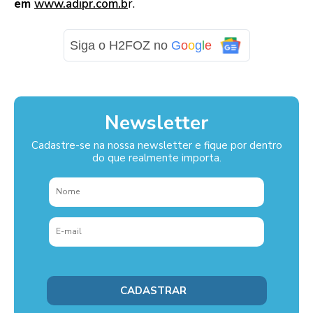
em
www.adipr.com.b
r.
Siga o H2FOZ no
G
o
o
g
l
e
Newsletter
Cadastre-se na nossa newsletter e fique por dentro
do que realmente importa.