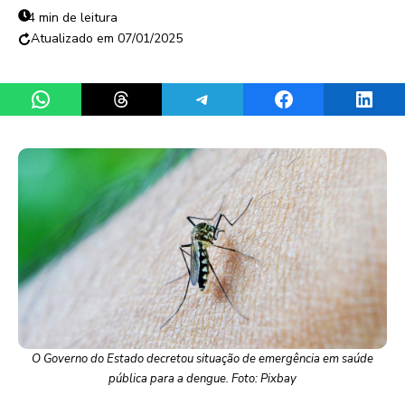
4 min de leitura
07/01/2025
Share on WhatsApp
Share on Threads
Share on Telegram
Share on Facebook
Share 
O Governo do Estado decretou situação de emergência em saúde
pública para a dengue. Foto: Pixbay