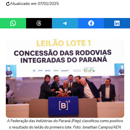
07/01/2025
Share on WhatsApp
Share on Threads
Share on Telegram
Share on Facebook
Share 
A Federação das Indústrias do Paraná (Fiep) classificou como positivo
o resultado do leilão do primeiro lote. Foto: Jonathan Campos/AEN