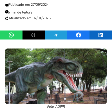
27/09/2024
5 min de leitura
07/01/2025
Share on WhatsApp
Share on Threads
Share on Telegram
Share on Facebook
Share 
Foto: ADIPR