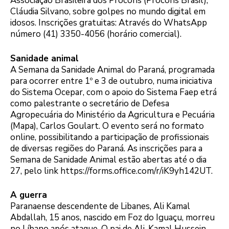
Associação Brasileira dos Procons (Procons Brasil),
Cláudia Silvano, sobre golpes no mundo digital em
idosos. Inscrições gratuitas: Através do WhatsApp
número (41) 3350-4056 (horário comercial).
Sanidade animal
A Semana da Sanidade Animal do Paraná, programada
para ocorrer entre 1º e 3 de outubro, numa iniciativa
do Sistema Ocepar, com o apoio do Sistema Faep etrá
como palestrante o secretário de Defesa
Agropecuária do Ministério da Agricultura e Pecuária
(Mapa), Carlos Goulart. O evento será no formato
online, possibilitando a participação de profissionais
de diversas regiões do Paraná. As inscrições para a
Semana de Sanidade Animal estão abertas até o dia
27, pelo link https://forms.office.com/r/iK9yh142UT.
A guerra
Paranaense descendente de Libanes, Ali Kamal
Abdallah, 15 anos, nascido em Foz do Iguaçu, morreu
no Líbano após ataque. O pai de Ali, Kamal Hussein