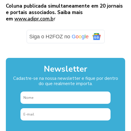
Coluna publicada simultaneamente em 20 jornais
e portais associados. Saiba mais
em
www.adipr.com.b
r
Siga o H2FOZ no
G
o
o
g
l
e
Newsletter
Cadastre-se na nossa newsletter e fique por dentro
do que realmente importa.