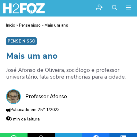
Me
Início
»
Pense nisso
»
Mais um ano
PENSE NISSO
Mais um ano
José Afonso de Oliveira, sociólogo e professor
universitário, fala sobre melhorias para a cidade.
Professor Afonso
25/11/2023
3 min de leitura
Share on WhatsApp
Share on Threads
Share on Telegram
Share on Facebook
Share 