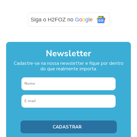
Siga o H2FOZ no
G
o
o
g
l
e
Newsletter
Cadastre-se na nossa newsletter e fique por dentro
do que realmente importa.