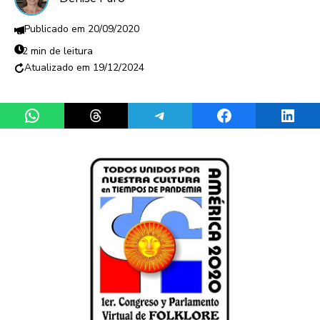
20/09/2020
2 min de leitura
19/12/2024
Share on WhatsApp
Share on Threads
Share on Telegram
Share on Facebook
Share 