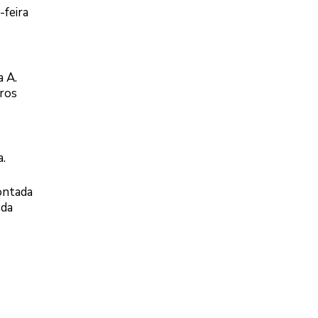
-feira
a A.
eros
a.
ontada
 da