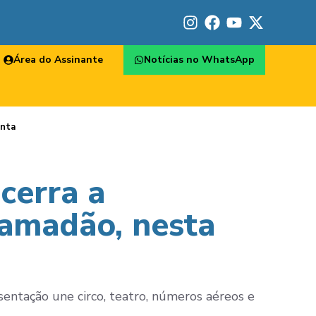
Área do Assinante
Notícias no WhatsApp
inta
cerra a
ramadão, nesta
entação une circo, teatro, números aéreos e