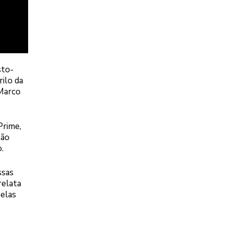
sto-
rilo da
 Marco
Prime,
tão
.
ssas
relata
 elas