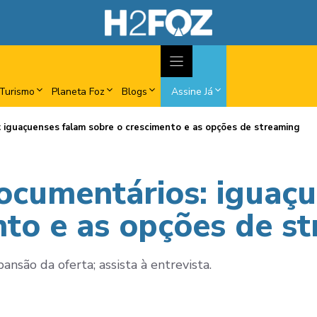
Turismo
Planeta Foz
Blogs
Assine Já
s: iguaçuenses falam sobre o crescimento e as opções de streaming
documentários: iguaç
nto e as opções de s
nsão da oferta; assista à entrevista.