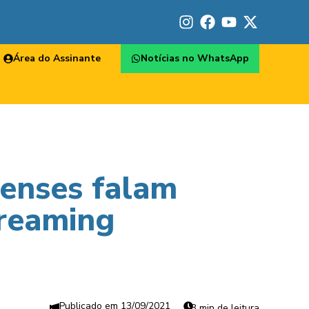
Área do Assinante
Notícias no WhatsApp
uenses falam
treaming
13/09/2021
3 min de leitura