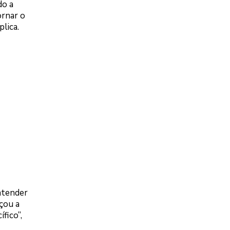
do a
ornar o
lica.
atender
çou a
fico”,