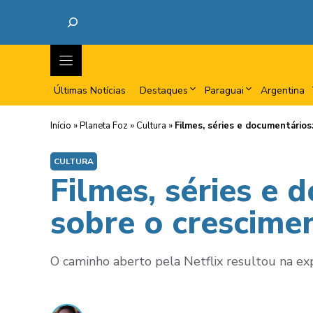
Últimas Notícias
Destaques
Paraguai
Argentina
Início
»
Planeta Foz
»
Cultura
»
Filmes, séries e documentário
CULTURA
Filmes, séries e 
sobre o crescime
O caminho aberto pela Netflix resultou na expa