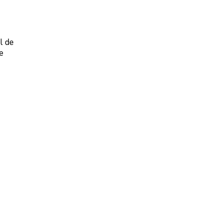
l de
e