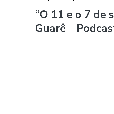
“O 11 e o 7 de 
Guarê – Podca