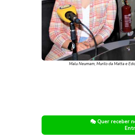
Malu Neumam, Murilo da Matta e Eddi
🎭 Quer receber 
Ent