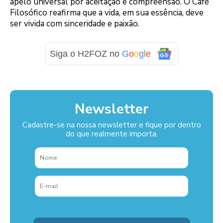
apelo universal por aceitação e compreensão. O Café
Filosófico reafirma que a vida, em sua essência, deve
ser vivida com sinceridade e paixão.
Siga o H2FOZ no
G
o
o
g
l
e
Newsletter
Cadastre-se na nossa newsletter e fique por dentro
do que realmente importa.