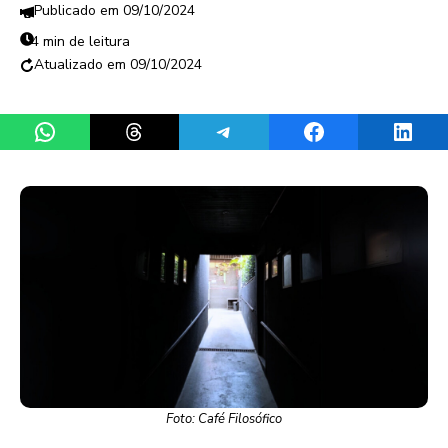
09/10/2024
4 min de leitura
09/10/2024
Share on WhatsApp
Share on Threads
Share on Telegram
Share on Facebook
Share 
Foto: Café Filosófico