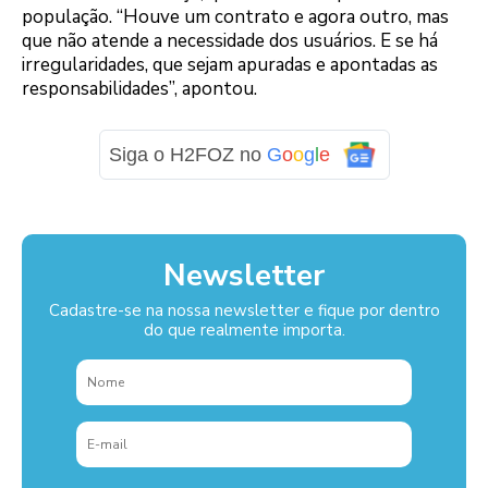
população. “Houve um contrato e agora outro, mas
que não atende a necessidade dos usuários. E se há
irregularidades, que sejam apuradas e apontadas as
responsabilidades”, apontou.
Siga o H2FOZ no
G
o
o
g
l
e
Newsletter
Cadastre-se na nossa newsletter e fique por dentro
do que realmente importa.