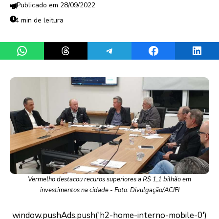
28/09/2022
4 min de leitura
Share on WhatsApp
Share on Threads
Share on Telegram
Share on Facebook
Share 
Vermelho destacou recuros superiores a R$ 1,1 bilhão em
investimentos na cidade - Foto: Divulgação/ACIFI