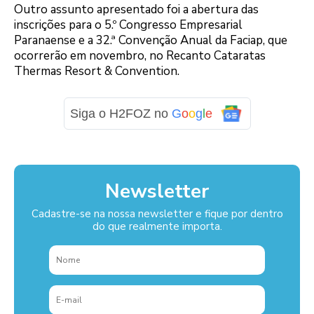
Outro assunto apresentado foi a abertura das
inscrições para o 5.º Congresso Empresarial
Paranaense e a 32.ª Convenção Anual da Faciap, que
ocorrerão em novembro, no Recanto Cataratas
Thermas Resort & Convention.
Siga o H2FOZ no
G
o
o
g
l
e
Newsletter
Cadastre-se na nossa newsletter e fique por dentro
do que realmente importa.