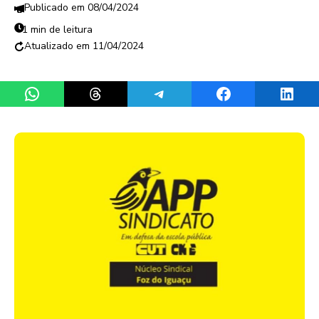
08/04/2024
1 min de leitura
11/04/2024
Share on WhatsApp
Share on Threads
Share on Telegram
Share on Facebook
Share 