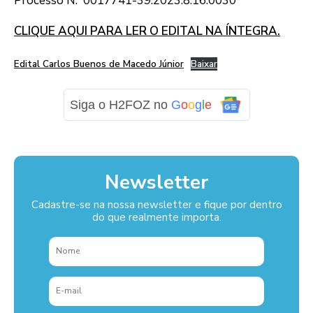
Processo N.º 0017741-39.2023.8.16.0030
CLIQUE AQUI PARA LER O EDITAL NA ÍNTEGRA.
Edital Carlos Buenos de Macedo Júnior
Baixar
Siga o H2FOZ no
G
o
o
g
l
e
Newsletter
Cadastre-se na nossa newsletter e fique por dentro
do que realmente importa.