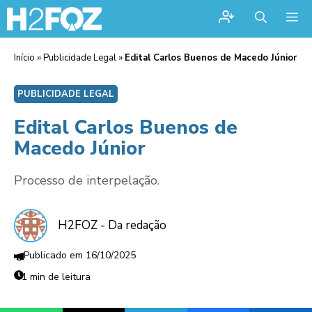
Me
Início
»
Publicidade Legal
»
Edital Carlos Buenos de Macedo Júnior
PUBLICIDADE LEGAL
Edital Carlos Buenos de
Macedo Júnior
Processo de interpelação.
H2FOZ - Da redação
16/10/2025
1 min de leitura
Share on WhatsApp
Share on Threads
Share on Telegram
Share on Facebook
Share 