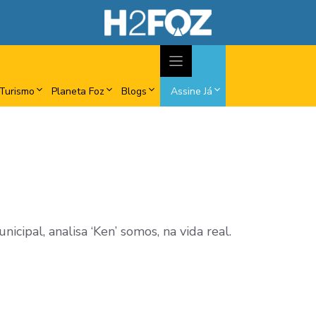
Turismo
Planeta Foz
Blogs
Assine Já
cipal, analisa ‘Ken’ somos, na vida real.