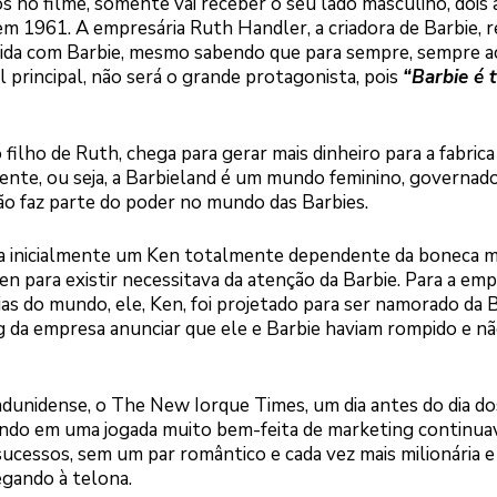
 no filme, somente vai receber o seu lado masculino, dois
em 1961. A empresária Ruth Handler, a criadora de Barbie, 
 vida com Barbie, mesmo sabendo que para sempre, sempre a
 principal, não será o grande protagonista, pois
“Barbie é 
lho de Ruth, chega para gerar mais dinheiro para a fabrica
gente, ou seja, a Barbieland é um mundo feminino, governad
ão faz parte do poder no mundo das Barbies.
ra inicialmente um Ken totalmente dependente da boneca m
n para existir necessitava da atenção da Barbie. Para a em
s do mundo, ele, Ken, foi projetado para ser namorado da B
g da empresa anunciar que ele e Barbie haviam rompido e nã
.
stadunidense, o The New Iorque Times, um dia antes do dia do
ndo em uma jogada muito bem-feita de marketing continua
sucessos, sem um par romântico e cada vez mais milionária e
egando à telona.