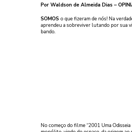
Por Waldson de Almeida Dias – OPIN
SOMOS
o que fizeram de nós! Na verdad
aprendeu a sobreviver lutando por sua v
bando.
No começo do filme “2001 Uma Odisseia n
monólito, vindo do espaço, da origem ao