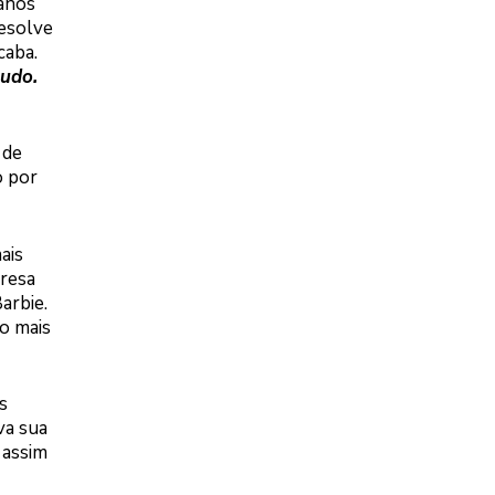
 anos
resolve
caba.
tudo.
 de
o por
ais
presa
arbie.
o mais
s
va sua
 assim