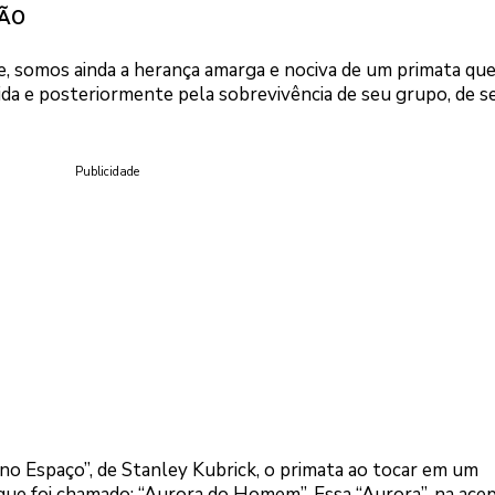
IÃO
e, somos ainda a herança amarga e nociva de um primata qu
ida e posteriormente pela sobrevivência de seu grupo, de s
Publicidade
o Espaço”, de Stanley Kubrick, o primata ao tocar em um
 que foi chamado: “Aurora do Homem”. Essa “Aurora”, na ace