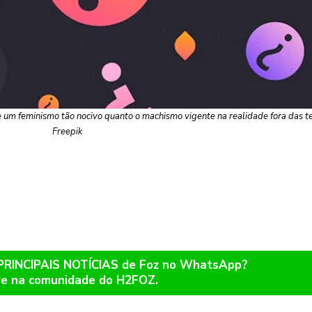
um feminismo tão nocivo quanto o machismo vigente na realidade fora das tel
Freepik
 PRINCIPAIS NOTÍCIAS de Foz no WhatsApp?
re na comunidade do H2FOZ.