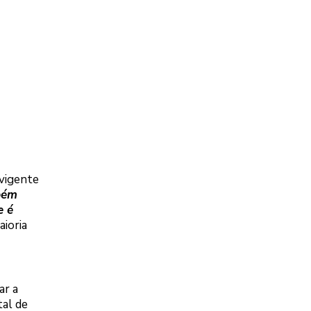
vigente
bém
e é
aioria
ar a
tal de