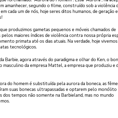
 Um amanhecer, segundo o filme, construído sob a violência 
a em cada um de nós, hoje seres ditos humanos, de geração 
s!
orque produzimos gametas pequenos e móveis chamados de
elos maiores índices de violência contra nossa própria esp
ento primata até os dias atuais. Na verdade, hoje vivemo
matas tecnológicos.
 da Barbie, agora através do paradigma e olhar do Ken, o bo
o masculino da empresa Mattel, a empresa que produziu e 
ora do homem é substituída pela aurora da boneca, as fême
íram suas bonecas ultrapassadas e optarem pelo monólito 
avés dos tempos não somente na Barbieland, mas no mundo
cemos.