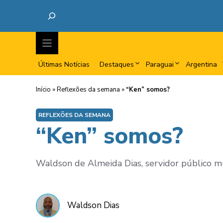
Últimas Notícias
Destaques
Paraguai
Argentina
Início
»
Reflexões da semana
»
“Ken” somos?
REFLEXÕES DA SEMANA
“Ken” somos?
Waldson de Almeida Dias, servidor público muni
Waldson Dias