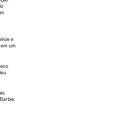
do
em
écie e
s em um
neco
deu
as,
Barbie,