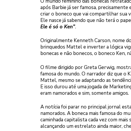
O mundo feminino das bonecas retratados
após Barbie já ser famosa, precisamente 
criar o boneco que vai compartilhar sua
Ele nasce já sabendo que não terá o papel
Ele é só o Ken”
.
Originalmente Kenneth Carson, nome do fi
brinquedos Mattel e inverter a lógica vi
bonecas e não bonecos, o boneco Ken, n
O filme dirigido por Greta Gerwig, most
famosa do mundo. O narrador diz que o Ke
Mattel, mesmo se adaptando as tendência
E isso durou até uma jogada de Marketin
eram namorados e sim, somente amigos
A notícia foi parar no principal jornal e
namorados. A boneca mais famosa do mu
caminhada capitalista cada vez com mais 
alcançando um estrelato ainda maior, ch