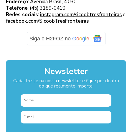
Endereço
: Avenida Brasil, 4.030
Telefone
: (45) 3189-0410
Redes sociais
:
instagram.com/sicoobtresfronteiras
e
facebook.com/SicoobTresFronteiras
Siga o H2FOZ no
G
o
o
g
l
e
Newsletter
Cadastre-se na nossa newsletter e fique por dentro
do que realmente importa.