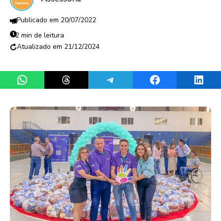
20/07/2022
2 min de leitura
21/12/2024
Share on WhatsApp
Share on Threads
Share on Telegram
Share on Facebook
Share 