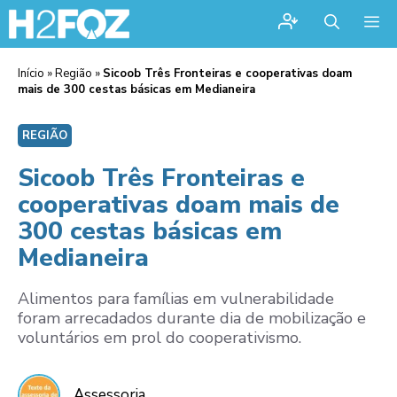
Me
Início
»
Região
»
Sicoob Três Fronteiras e cooperativas doam
mais de 300 cestas básicas em Medianeira
REGIÃO
Sicoob Três Fronteiras e
cooperativas doam mais de
300 cestas básicas em
Medianeira
Alimentos para famílias em vulnerabilidade
foram arrecadados durante dia de mobilização e
voluntários em prol do cooperativismo.
Assessoria