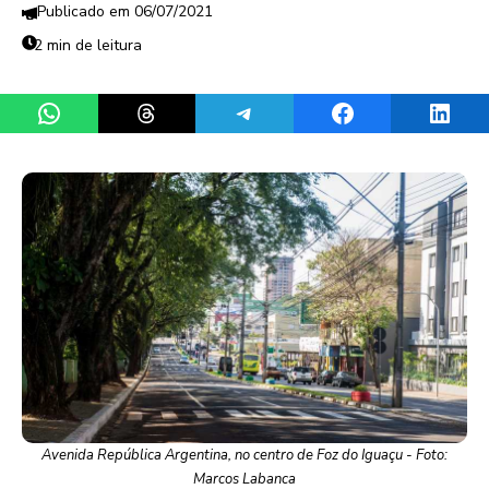
06/07/2021
2 min de leitura
Share on WhatsApp
Share on Threads
Share on Telegram
Share on Facebook
Share 
Avenida República Argentina, no centro de Foz do Iguaçu - Foto:
Marcos Labanca