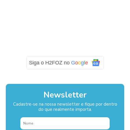
Siga o H2FOZ no
G
o
o
g
l
e
Newsletter
Cadastre-se na nossa newsletter e fique por dentro
do que realmente importa.