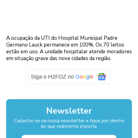
A ocupação da UTI do Hospital Municipal Padre
Germano Lauck permanece em 100%. Os 70 leitos
estão em uso. A unidade hospitalar atende moradores
em situação grave das nove cidades da região.
Siga o H2FOZ no
G
o
o
g
l
e
Newsletter
Cadastre-se na nossa newsletter e fique por dentro
do que realmente importa.