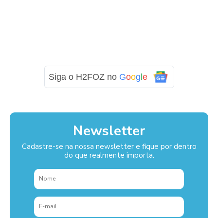
Siga o H2FOZ no
G
o
o
g
l
e
Newsletter
Cadastre-se na nossa newsletter e fique por dentro
do que realmente importa.