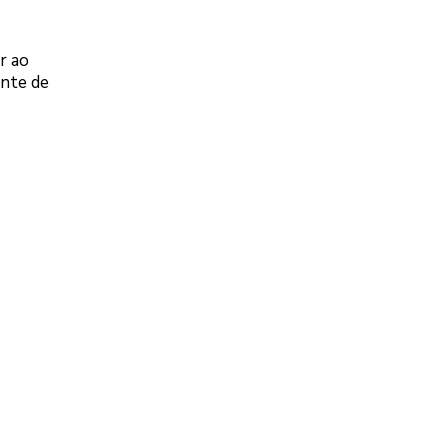
r ao
ente de