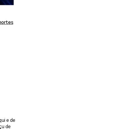
mortes
ui e de
açu de