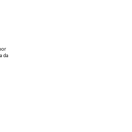
por
a da