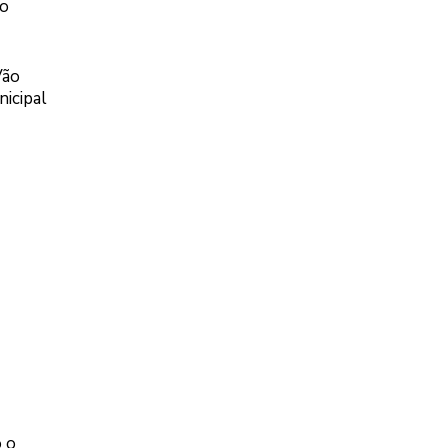
do
Vão
nicipal
o o