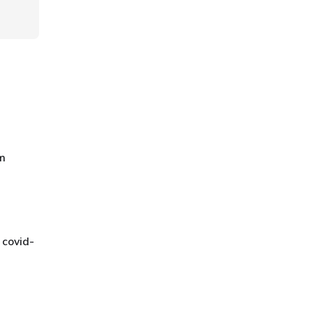
m
 covid-