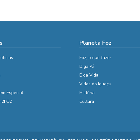
s
Planeta Foz
otícias
Foz, o que fazer
Diga Aí
a
É da Vida
Vidas do Iguaçu
em Especial
História
 H2FOZ
Cultura