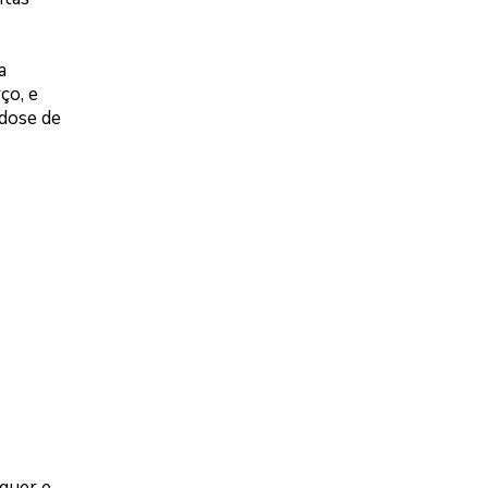
a
ço, e
 dose de
quer e