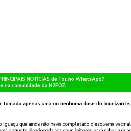
 PRINCIPAIS NOTÍCIAS de Foz no WhatsApp?
re na comunidade do H2FOZ.
er tomado apenas uma ou nenhuma dose do imunizante
o Iguaçu que ainda não havia completado o esquema vacinal
ma enquete direcionada aos seus leitores para saber a qua