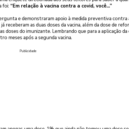
 foi:
“Em relação à vacina contra a covid, você…”
pergunta e demonstraram apoio à medida preventiva contra 
já receberam as duas doses da vacina, além da dose de refor
s doses do imunizante. Lembrando que para a aplicação da
atro meses após a segunda vacina.
Publicidade
ram apenas uma dose, 1% que ainda não tomou uma dose se