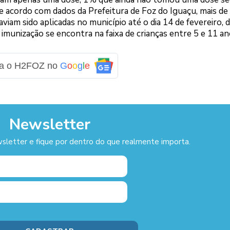
e acordo com dados da Prefeitura de Foz do Iguaçu, mais de
aviam sido aplicadas no município até o dia 14 de fevereiro, 
imunização se encontra na faixa de crianças entre 5 e 11 an
ga o H2FOZ no
G
o
o
g
l
e
Newsletter
sletter e fique por dentro do que realmente importa.