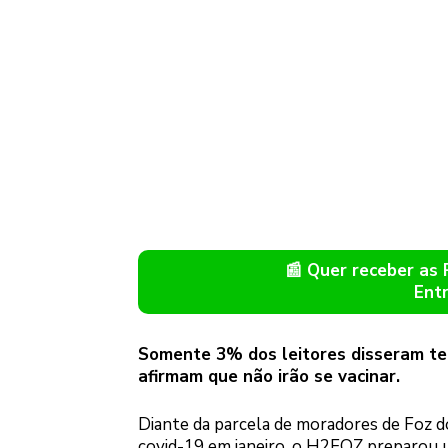
📰 Quer receber as
Ent
Somente 3% dos leitores disseram t
afirmam que não irão se vacinar.
Diante da parcela de moradores de Foz d
covid-19 em janeiro, o H2FOZ preparou u