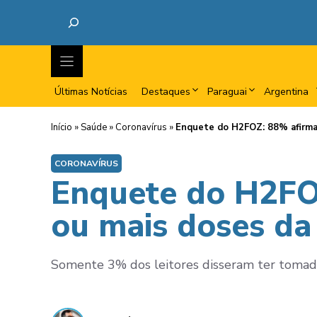
Últimas Notícias
Destaques
Paraguai
Argentina
Início
»
Saúde
»
Coronavírus
»
Enquete do H2FOZ: 88% afirmam
CORONAVÍRUS
Enquete do H2FO
ou mais doses da 
Somente 3% dos leitores disseram ter tomad