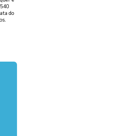
 540
data do
os.