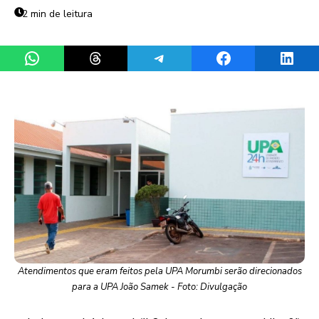
2 min de leitura
Share on WhatsApp
Share on Threads
Share on Telegram
Share on Facebook
Share 
Atendimentos que eram feitos pela UPA Morumbi serão direcionados
para a UPA João Samek - Foto: Divulgação