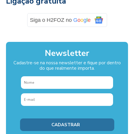
Ligação gratuita
Siga o H2FOZ no
G
o
o
g
l
e
Newsletter
Cadastre-se na nossa newsletter e fique por dentro
do que realmente importa.