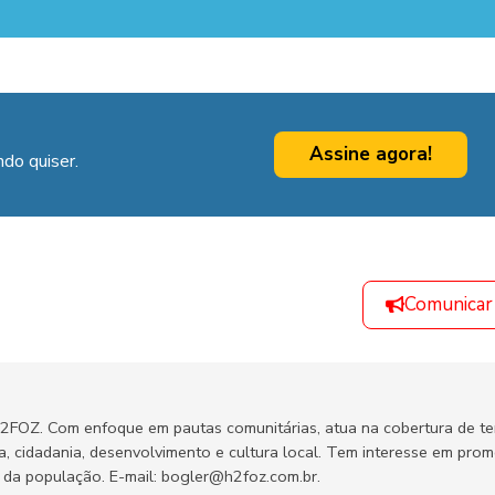
Assine agora!
do quiser.
Comunicar
H2FOZ. Com enfoque em pautas comunitárias, atua na cobertura de t
ca, cidadania, desenvolvimento e cultura local. Tem interesse em pro
no da população. E-mail: bogler@h2foz.com.br.