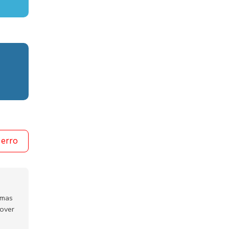
 erro
emas
mover