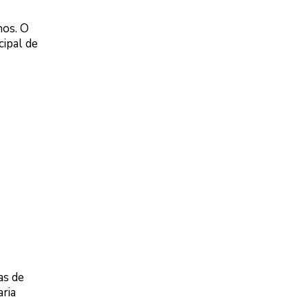
nos. O
cipal de
as de
ria