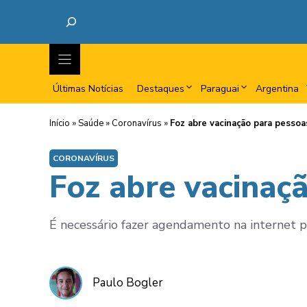
Últimas Notícias
Destaques
Paraguai
Argentina
Início
»
Saúde
»
Coronavírus
»
Foz abre vacinação para pessoas
CORONAVÍRUS
Foz abre vacinaçã
É necessário fazer agendamento na internet p
Paulo Bogler