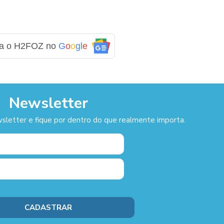
ga o H2FOZ no
G
o
o
g
l
e
Newsletter
sletter e fique por dentro do que realmente importa.