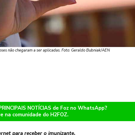
doses não chegaram a ser aplicadas. Foto: Geraldo Bubniak/AEN
 PRINCIPAIS NOTÍCIAS de Foz no WhatsApp?
re na comunidade do H2FOZ.
rnet para receber o imunizante.