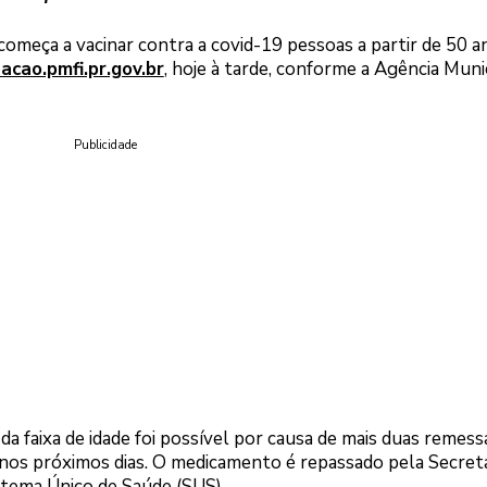
começa a vacinar contra a covid-19 pessoas a partir de 50 a
acao.pmfi.pr.gov.br
, hoje à tarde, conforme a Agência Muni
Publicidade
a faixa de idade foi possível por causa de mais duas remess
nos próximos dias. O medicamento é repassado pela Secreta
stema Único de Saúde (SUS).