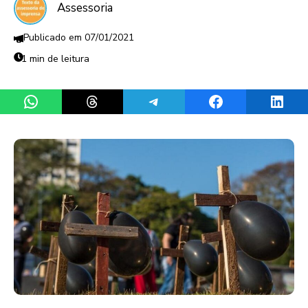
Assessoria
07/01/2021
1 min de leitura
Share on WhatsApp
Share on Threads
Share on Telegram
Share on Facebook
Share 