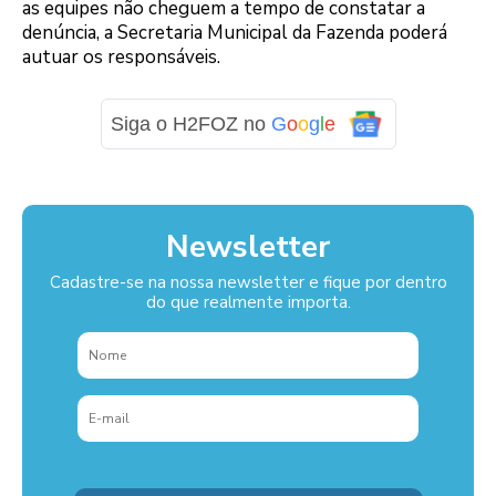
as equipes não cheguem a tempo de constatar a
denúncia, a Secretaria Municipal da Fazenda poderá
autuar os responsáveis.
Siga o H2FOZ no
G
o
o
g
l
e
Newsletter
Cadastre-se na nossa newsletter e fique por dentro
do que realmente importa.