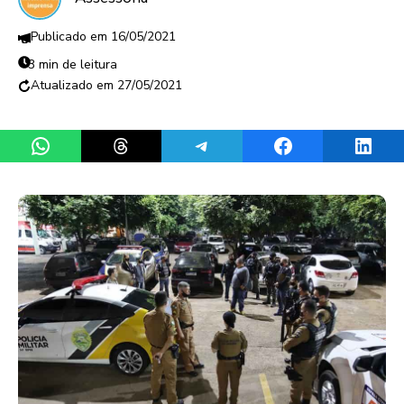
16/05/2021
3 min de leitura
27/05/2021
Share on WhatsApp
Share on Threads
Share on Telegram
Share on Facebook
Share 