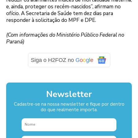
e, ainda, proteger os recém-nascidos”, afirmam no
ofício. A Secretaria de Saúde tem dez dias para
responder à solicitação do MPF e DPE.
(Com informações do Ministério Público Federal no
Paraná)
Siga o H2FOZ no
G
o
o
g
l
e
Newsletter
Cadastre-se na nossa newsletter e fique por dentro
do que realmente importa.