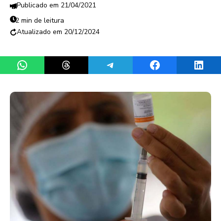
21/04/2021
2 min de leitura
20/12/2024
Share on WhatsApp
Share on Threads
Share on Telegram
Share on Facebook
Share 