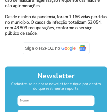
uso de máscara, higienização frequente das mãos e
não aglomerações.
Desde o início da pandemia, foram 1.166 vidas perdidas
no município. O casos da infecção totalizam 53.054,
com 48.809 recuperações, conforme o serviço
público de saúde.
Siga o H2FOZ no
G
o
o
g
l
e
Newsletter
Cadastre-se na nossa newsletter e fique por dentro
do que realmente importa.