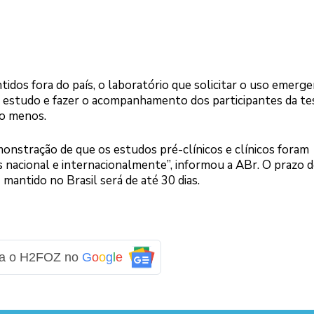
idos fora do país, o laboratório que solicitar o uso emerge
do estudo e fazer o acompanhamento dos participantes da t
lo menos.
nstração de que os estudos pré-clínicos e clínicos foram
s nacional e internacionalmente”, informou a ABr. O prazo 
 mantido no Brasil será de até 30 dias.
ga o H2FOZ no
G
o
o
g
l
e