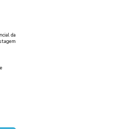
ncial da
estagem
de