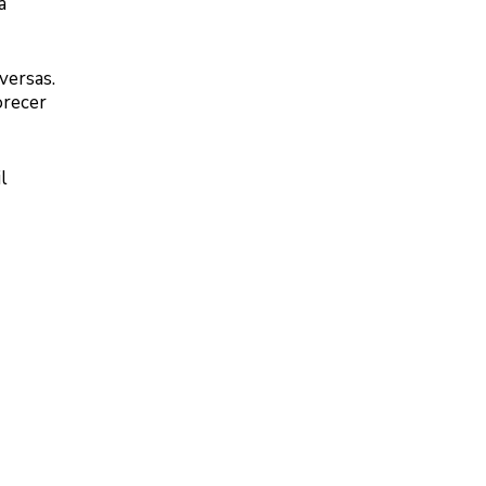
a
versas.
orecer
l