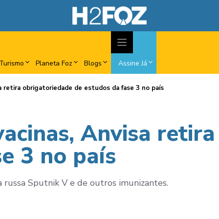
Turismo
Planeta Foz
Blogs
Assine Já
a retira obrigatoriedade de estudos da fase 3 no país
vacinas, Anvisa retir
e 3 no país
na russa Sputnik V e de outros imunizantes.