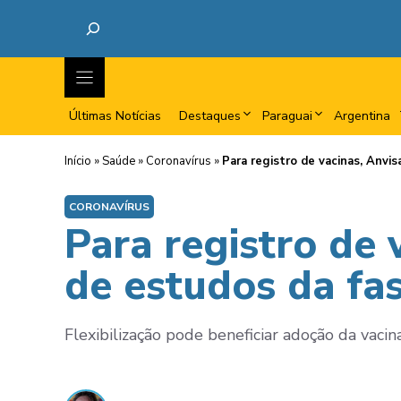
Últimas Notícias
Destaques
Paraguai
Argentina
Início
»
Saúde
»
Coronavírus
»
Para registro de vacinas, Anvis
CORONAVÍRUS
Para registro de 
de estudos da fas
Flexibilização pode beneficiar adoção da vaci