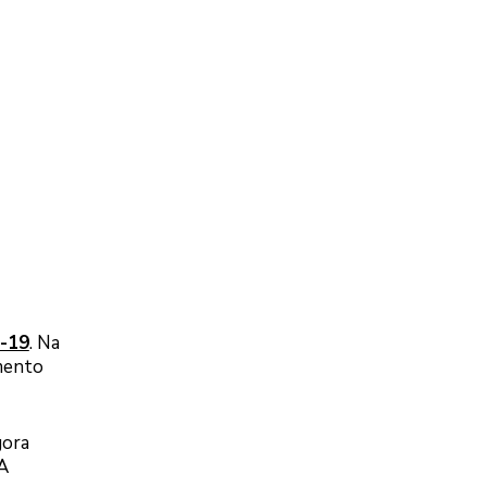
d-19
. Na
amento
gora
 A