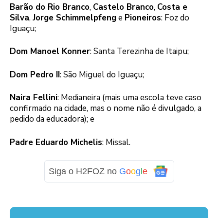
Barão do Rio Branco
,
Castelo Branco
,
Costa e
Silva
,
Jorge Schimmelpfeng
e
Pioneiros
: Foz do
Iguaçu;
Dom Manoel Konner
: Santa Terezinha de Itaipu;
Dom Pedro II
: São Miguel do Iguaçu;
Naira Fellini
: Medianeira (mais uma escola teve caso
confirmado na cidade, mas o nome não é divulgado, a
pedido da educadora); e
Padre Eduardo Michelis
: Missal.
Siga o H2FOZ no
G
o
o
g
l
e