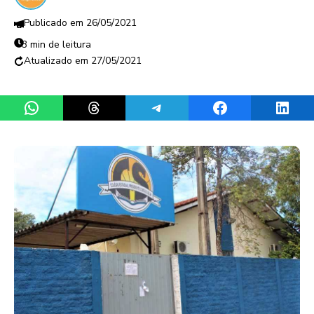
26/05/2021
3 min de leitura
27/05/2021
Share on WhatsApp
Share on Threads
Share on Telegram
Share on Facebook
Share 