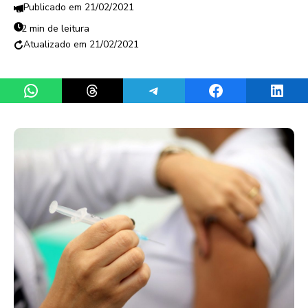
21/02/2021
2 min de leitura
21/02/2021
Share on WhatsApp
Share on Threads
Share on Telegram
Share on Facebook
Share 