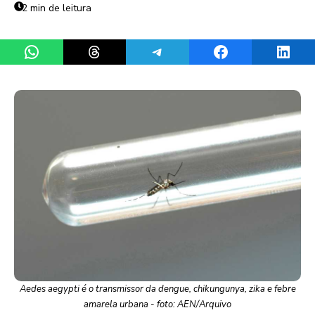
2 min de leitura
Share on WhatsApp
Share on Threads
Share on Telegram
Share on Facebook
Share 
Aedes aegypti é o transmissor da dengue, chikungunya, zika e febre
amarela urbana - foto: AEN/Arquivo