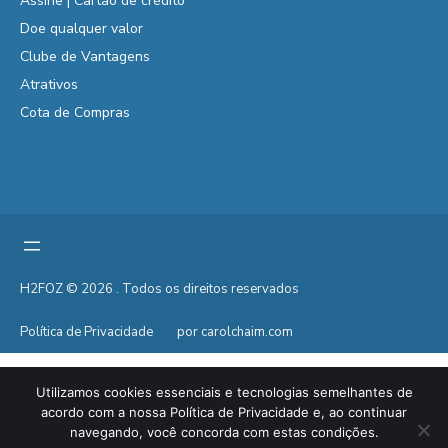
Assine | Cartão de crédito
Doe qualquer valor
Clube de Vantagens
Atrativos
Cota de Compras
H2FOZ © 2026 . Todos os direitos reservados
Política de Privacidade
por carolchaim.com
Utilizamos cookies essenciais e tecnologias semelhantes de
acordo com a nossa Política de Privacidade e, ao continuar
navegando, você concorda com estas condições.