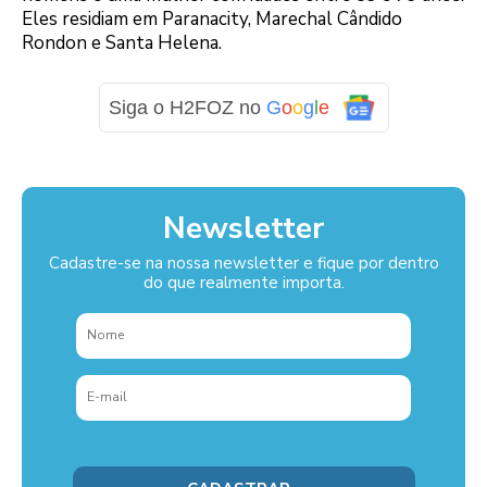
Eles residiam em Paranacity, Marechal Cândido
Rondon e Santa Helena.
Siga o H2FOZ no
G
o
o
g
l
e
Newsletter
Cadastre-se na nossa newsletter e fique por dentro
do que realmente importa.