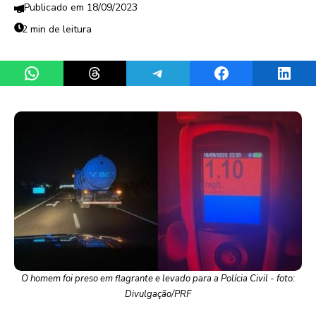
18/09/2023
2 min de leitura
Share on WhatsApp
Share on Threads
Share on Telegram
Share on Facebook
Share 
O homem foi preso em flagrante e levado para a Polícia Civil - foto:
Divulgação/PRF