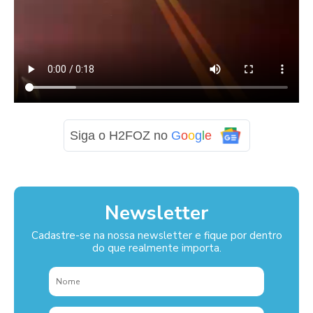
Siga o H2FOZ no
G
o
o
g
l
e
Newsletter
Cadastre-se na nossa newsletter e fique por dentro
do que realmente importa.