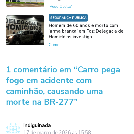
'Peso Oculto'
SEGURANÇA PÚBLICA
Homem de 60 anos é morto com
‘arma branca’ em Foz; Delegacia de
Homicídios investiga
Crime
1 comentário em “Carro pega
fogo em acidente com
caminhão, causando uma
morte na BR-277”
Indiguinada
17 de março de 2026 às 15:58