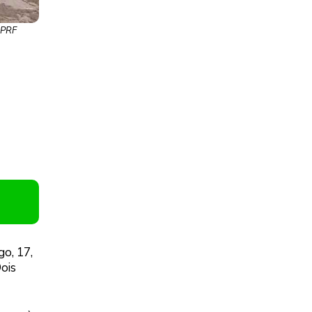
: PRF
o, 17,
Dois