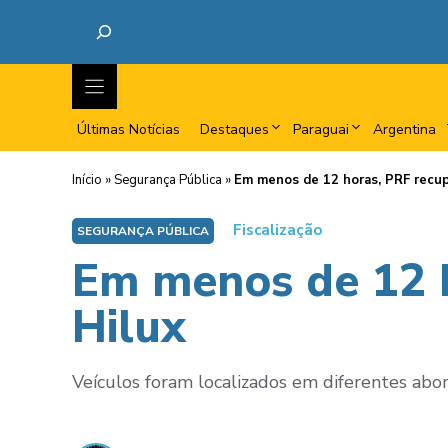
Últimas Notícias
Destaques
Paraguai
Argentina
Início
»
Segurança Pública
»
Em menos de 12 horas, PRF recup
Fiscalização
SEGURANÇA PÚBLICA
Em menos de 12 h
Hilux
Veículos foram localizados em diferentes ab