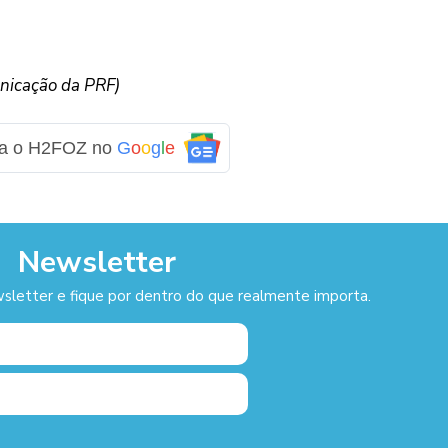
nicação da PRF)
ga o H2FOZ no
G
o
o
g
l
e
Newsletter
sletter e fique por dentro do que realmente importa.