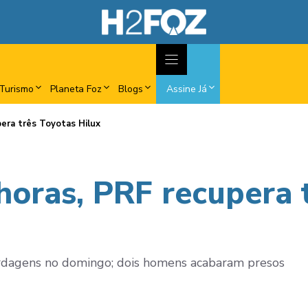
Turismo
Planeta Foz
Blogs
Assine Já
era três Toyotas Hilux
oras, PRF recupera 
ordagens no domingo; dois homens acabaram presos