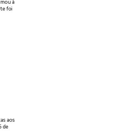
ormou à
te foi
tas aos
5 de