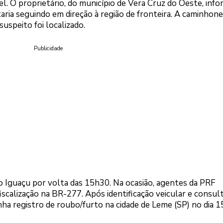
el. O proprietário, do município de Vera Cruz do Oeste, inf
staria seguindo em direção à região de fronteira. A caminhone
speito foi localizado.
Publicidade
o Iguaçu por volta das 15h30. Na ocasião, agentes da PRF
calização na BR-277. Após identificação veicular e consul
nha registro de roubo/furto na cidade de Leme (SP) no dia 1