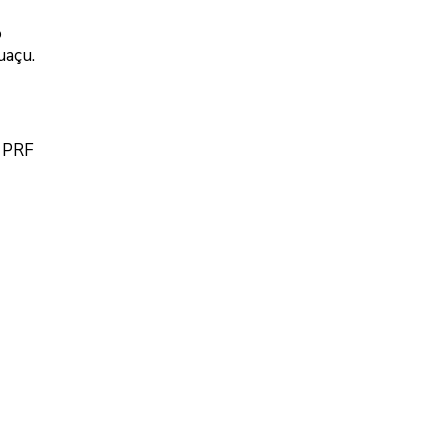
o
uaçu.
A PRF