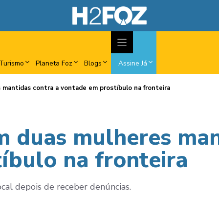
Turismo
Planeta Foz
Blogs
Assine Já
 mantidas contra a vontade em prostíbulo na fronteira
m duas mulheres man
íbulo na fronteira
ocal depois de receber denúncias.