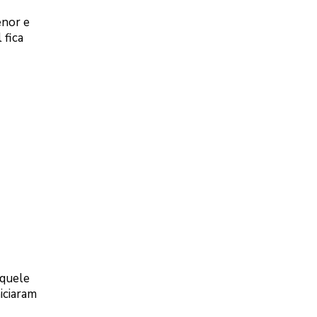
enor e
 fica
aquele
niciaram