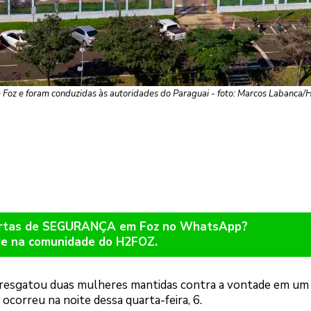
Foz e foram conduzidas às autoridades do Paraguai - foto: Marcos Labanca
lertas de SEGURANÇA em Foz no WhatsApp?
re na comunidade do H2FOZ.
resgatou duas mulheres mantidas contra a vontade em um
 ocorreu na noite dessa quarta-feira, 6.