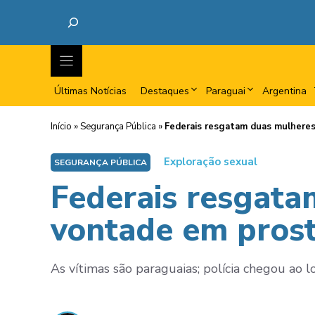
Últimas Notícias
Destaques
Paraguai
Argentina
Início
»
Segurança Pública
»
Federais resgatam duas mulheres
Exploração sexual
SEGURANÇA PÚBLICA
Federais resgata
vontade em prost
As vítimas são paraguaias; polícia chegou ao l