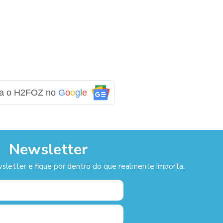
ga o H2FOZ no
G
o
o
g
l
e
Newsletter
sletter e fique por dentro do que realmente importa.