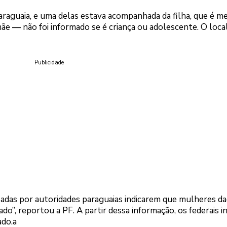
araguaia, e uma delas estava acompanhada da filha, que é m
e — não foi informado se é criança ou adolescente. O local
Publicidade
adas por autoridades paraguaias indicarem que mulheres d
do”, reportou a PF. A partir dessa informação, os federais i
ado.a