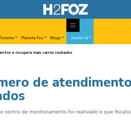
Turismo
Planeta Foz
Blogs
Assine Já
ntos e recupera mais carros roubados
mero de atendimento
ados
e centro de monitoramento foi reativado e que fiscali