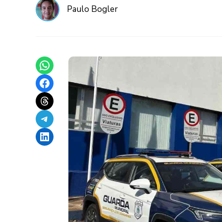
Paulo Bogler
Share on WhatsApp
Share on Facebook
Share on Threads
Share on Telegram
Share on LinkedIn