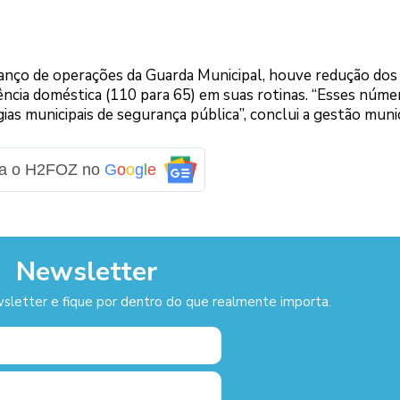
lanço de operações da Guarda Municipal, houve redução dos
olência doméstica (110 para 65) em suas rotinas. “Esses núme
as municipais de segurança pública”, conclui a gestão munic
ga o H2FOZ no
G
o
o
g
l
e
Newsletter
sletter e fique por dentro do que realmente importa.