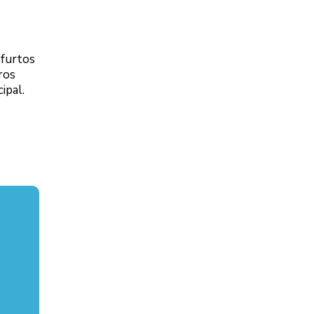
 furtos
ros
ipal.