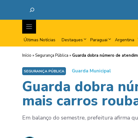
Últimas Notícias
Destaques
Paraguai
Argentina
Início
»
Segurança Pública
»
Guarda dobra número de atendime
Guarda Municipal
SEGURANÇA PÚBLICA
Guarda dobra nú
mais carros roub
Em balanço do semestre, prefeitura afirma qu