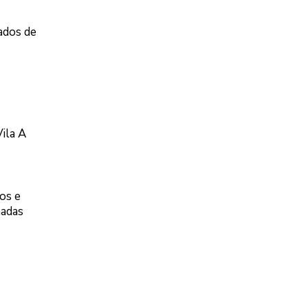
ados de
ila A
os e
nadas