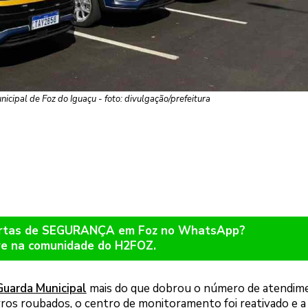
cipal de Foz do Iguaçu - foto: divulgação/prefeitura
lertas de SEGURANÇA em Foz no WhatsApp?
re na comunidade do H2FOZ.
Guarda Municipal
mais do que dobrou o número de atendim
rros roubados, o centro de monitoramento foi reativado e a