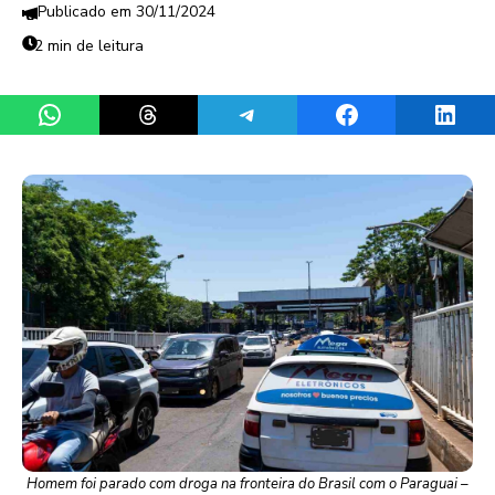
30/11/2024
2 min de leitura
Share on WhatsApp
Share on Threads
Share on Telegram
Share on Facebook
Share 
Homem foi parado com droga na fronteira do Brasil com o Paraguai –