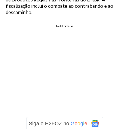
fiscalização inclui o combate ao contrabando e ao
descaminho.
Publicidade
Siga o H2FOZ no
G
o
o
g
l
e