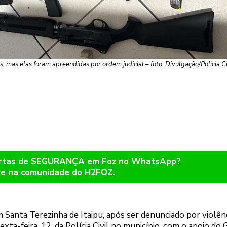
as elas foram apreendidas por ordem judicial – foto: Divulgação/Polícia Ci
lertas de SEGURANÇA em Foz no WhatsApp?
re na comunidade do H2FOZ.
anta Terezinha de Itaipu, após ser denunciado por violên
exta-feira, 12, da Polícia Civil no município, com o apoio do