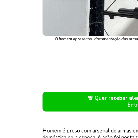
O homem apresentou documentação das armas, m
🚨 Quer receber a
Ent
Homem é preso com arsenal de armas em S
doméstica pela esposa. A ação foi nesta s