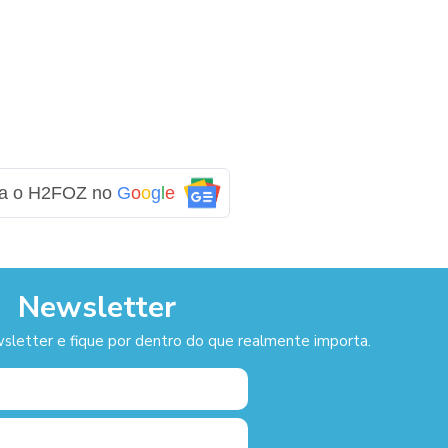
ga o H2FOZ no
G
o
o
g
l
e
Newsletter
sletter e fique por dentro do que realmente importa.