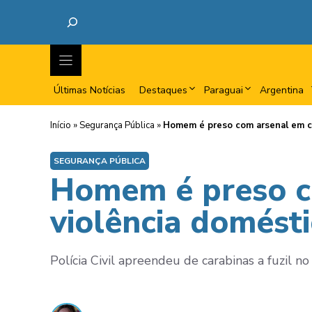
Últimas Notícias
Destaques
Paraguai
Argentina
Início
»
Segurança Pública
»
Homem é preso com arsenal em ca
SEGURANÇA PÚBLICA
Homem é preso c
violência domésti
Polícia Civil apreendeu de carabinas a fuzil 