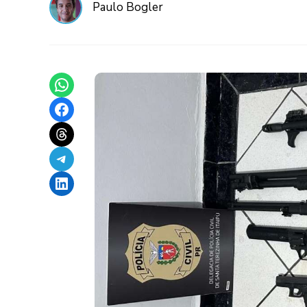
Paulo Bogler
Share on WhatsApp
Share on Facebook
Share on Threads
Share on Telegram
Share on LinkedIn