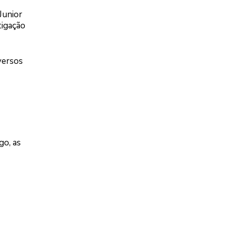
Junior
tigação
versos
go, as