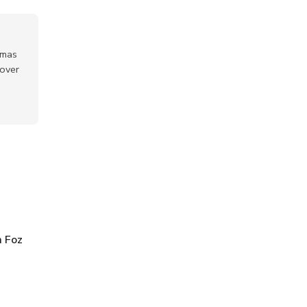
emas
mover
m Foz