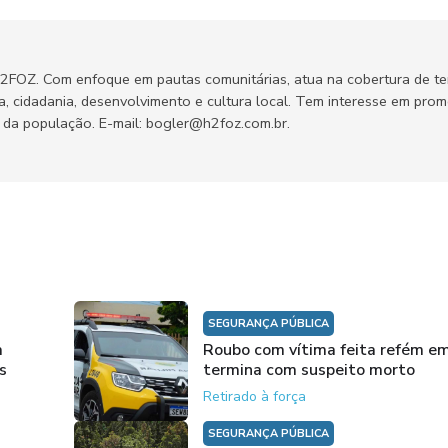
H2FOZ. Com enfoque em pautas comunitárias, atua na cobertura de t
ca, cidadania, desenvolvimento e cultura local. Tem interesse em pro
no da população. E-mail: bogler@h2foz.com.br.
SEGURANÇA PÚBLICA
a
Roubo com vítima feita refém e
s
termina com suspeito morto
Retirado à força
SEGURANÇA PÚBLICA