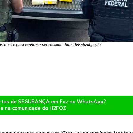
rcoteste para confirmar ser cocaina - foto: RFB/divulgação
lertas de SEGURANÇA em Foz no WhatsApp?
re na comunidade do H2FOZ.