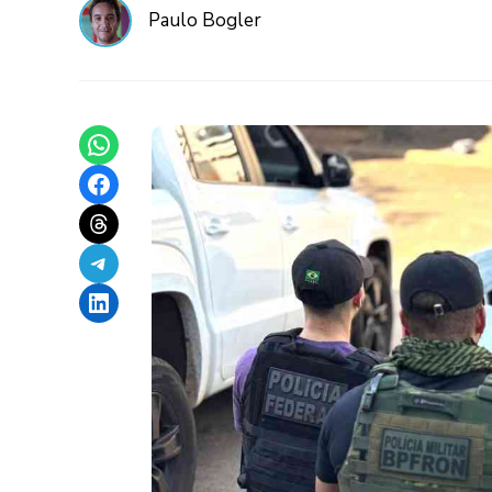
Paulo Bogler
Share on WhatsApp
Share on Facebook
Share on Threads
Share on Telegram
Share on LinkedIn