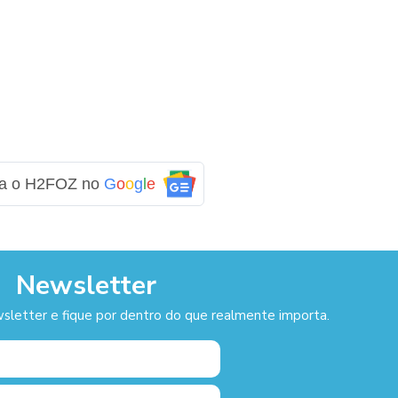
ga o H2FOZ no
G
o
o
g
l
e
Newsletter
sletter e fique por dentro do que realmente importa.