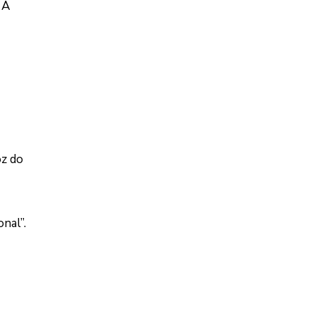
 A
oz do
nal”.