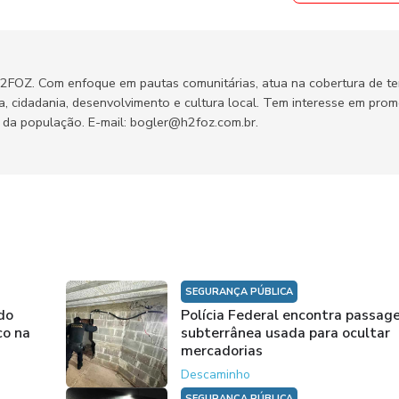
H2FOZ. Com enfoque em pautas comunitárias, atua na cobertura de t
ca, cidadania, desenvolvimento e cultura local. Tem interesse em pro
no da população. E-mail: bogler@h2foz.com.br.
SEGURANÇA PÚBLICA
do
Polícia Federal encontra passa
co na
subterrânea usada para ocultar
mercadorias
Descaminho
SEGURANÇA PÚBLICA