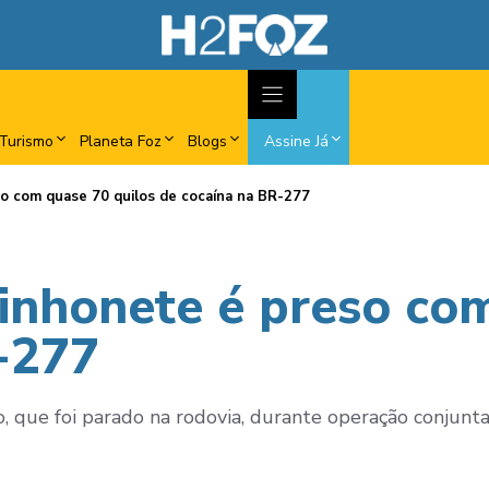
Turismo
Planeta Foz
Blogs
Assine Já
o com quase 70 quilos de cocaína na BR-277
inhonete é preso com
-277
o, que foi parado na rodovia, durante operação conjunta