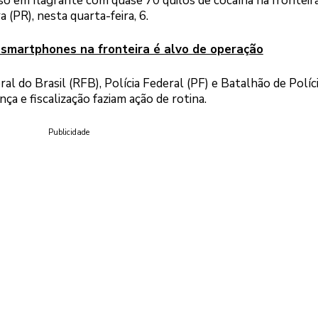
o em flagrante com quase 70 quilos de cocaína na fronteira
 (PR), nesta quarta-feira, 6.
smartphones na fronteira é alvo de operação
l do Brasil (RFB), Polícia Federal (PF) e Batalhão de Políci
a e fiscalização faziam ação de rotina.
Publicidade