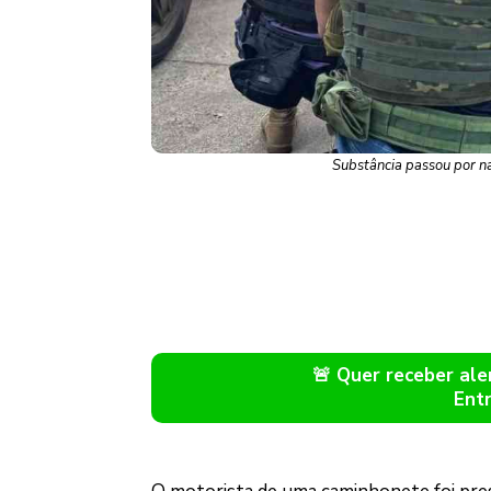
Substância passou por na
🚨 Quer receber a
Ent