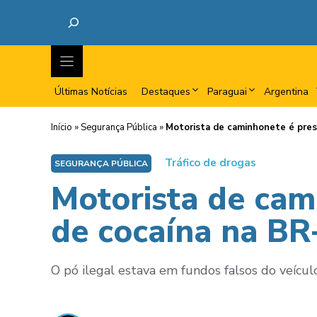
Últimas Notícias
Destaques
Paraguai
Argentina
Início
»
Segurança Pública
»
Motorista de caminhonete é pres
Tráfico de drogas
SEGURANÇA PÚBLICA
Motorista de cam
de cocaína na BR
O pó ilegal estava em fundos falsos do veícul