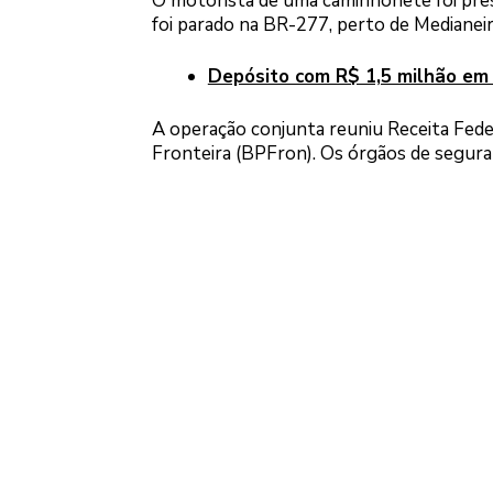
O motorista de uma caminhonete foi pres
foi parado na BR-277, perto de Medianeira
Depósito com R$ 1,5 milhão em 
A operação conjunta reuniu Receita Federa
Fronteira (BPFron). Os órgãos de seguranç