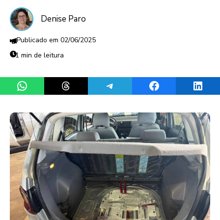
Denise Paro
02/06/2025
1 min de leitura
Share on WhatsApp
Share on Threads
Share on Telegram
Share on Facebook
Share 