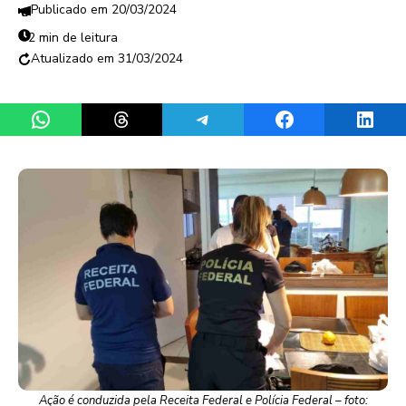
20/03/2024
2 min de leitura
31/03/2024
Share on WhatsApp
Share on Threads
Share on Telegram
Share on Facebook
Share 
Ação é conduzida pela Receita Federal e Polícia Federal – foto: