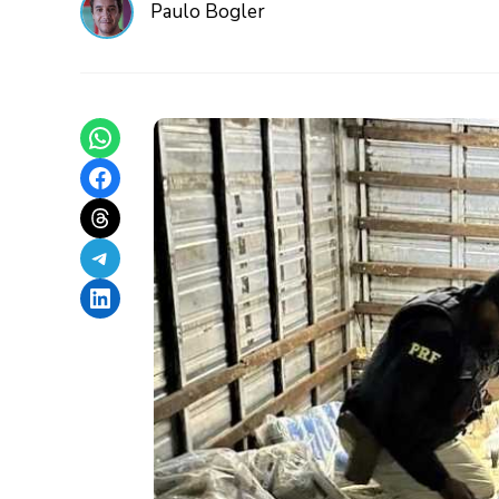
Paulo Bogler
Share on WhatsApp
Share on Facebook
Share on Threads
Share on Telegram
Share on LinkedIn