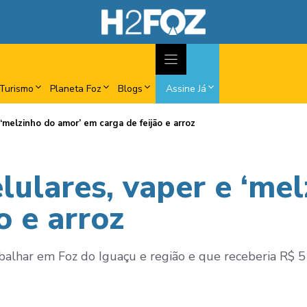
Turismo
Planeta Foz
Blogs
Assine Já
 ‘melzinho do amor’ em carga de feijão e arroz
elulares, vaper e ‘me
o e arroz
alhar em Foz do Iguaçu e região e que receberia R$ 5 