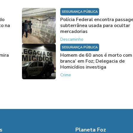
SEGURANÇA PÚBLICA
do
Polícia Federal encontra passa
co na
subterrânea usada para ocultar
mercadorias
Descaminho
SEGURANÇA PÚBLICA
mira
Homem de 60 anos é morto com
branca’ em Foz; Delegacia de
Homicídios investiga
Crime
s
Planeta Foz