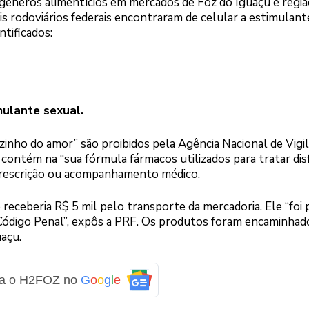
 gêneros alimentícios em mercados de Foz do Iguaçu e regiã
iais rodoviários federais encontraram de celular a estimulant
ntificados:
mulante sexual.
inho do amor” são proibidos pela Agência Nacional de Vigil
o contém na “sua fórmula fármacos utilizados para tratar di
 prescrição ou acompanhamento médico.
 receberia R$ 5 mil pelo transporte da mercadoria. Ele “foi
Código Penal”, expôs a PRF. Os produtos foram encaminhad
uaçu.
ga o H2FOZ no
G
o
o
g
l
e