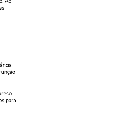
o. Ao
es
ância
sfunção
 preso
os para