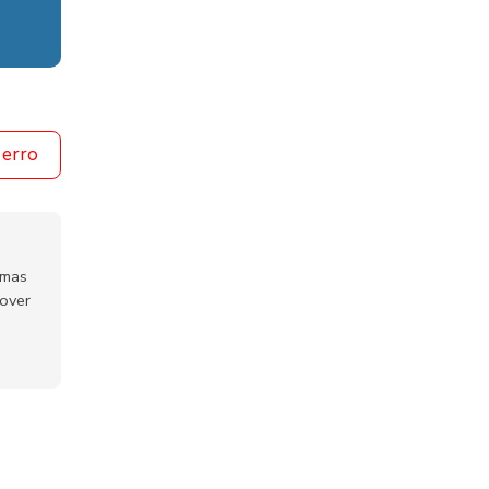
 erro
emas
mover