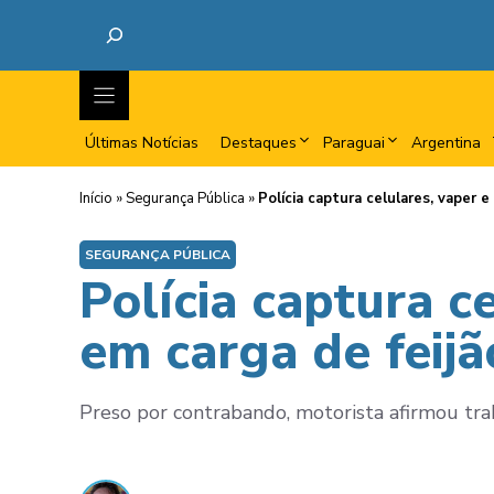
Últimas Notícias
Destaques
Paraguai
Argentina
Início
»
Segurança Pública
»
Polícia captura celulares, vaper e
SEGURANÇA PÚBLICA
Polícia captura c
em carga de feijã
Preso por contrabando, motorista afirmou trab