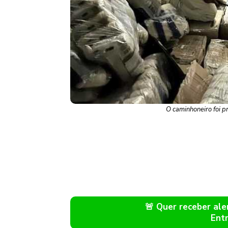
O caminhoneiro foi p
🚨 Quer receber a
Ent