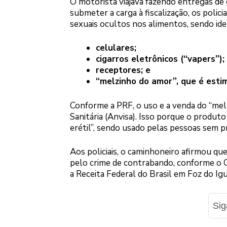
O motorista viajava fazendo entregas de
submeter a carga à fiscalização, os polic
sexuais ocultos nos alimentos, sendo ide
celulares;
cigarros eletrônicos (“vapers”);
receptores; e
“melzinho do amor”, que é esti
Conforme a PRF, o uso e a venda do “melz
Sanitária (Anvisa). Isso porque o produt
erétil”, sendo usado pelas pessoas sem
Aos policiais, o caminhoneiro afirmou que
pelo crime de contrabando, conforme o 
a Receita Federal do Brasil em Foz do Ig
Si