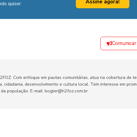
Assine agora!
do quiser.
Comunicar
H2FOZ. Com enfoque em pautas comunitárias, atua na cobertura de t
ca, cidadania, desenvolvimento e cultura local. Tem interesse em pro
no da população. E-mail: bogler@h2foz.com.br.