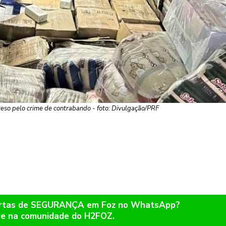
reso pelo crime de contrabando - foto: Divulgação/PRF
lertas de SEGURANÇA em Foz no WhatsApp?
re na comunidade do H2FOZ.