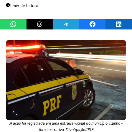
2 min de leitura
Share on WhatsApp
Share on Threads
Share on Telegram
Share on Facebook
Share 
A ação foi registrada em uma estrada vicinal do município vizinho -
foto ilustrativa: Divulgação/PRF