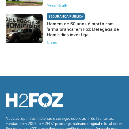
'Peso Oculto'
SEGURANÇA PÚBLICA
Homem de 60 anos é morto com
‘arma branca’ em Foz; Delegacia de
Homicídios investiga
Crime
Notícias, opiniões, histórias e serviços sobre as Três Fronteiras.
Fundado em 2003, o H2FOZ produz jornalismo original e local sobre
Foz do Iguaçu (PR) e as cidades da região trinacional formada por