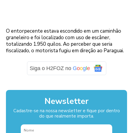
O entorpecente estava escondido em um caminhão
graneleiro e foi localizado com uso de escâner,
totalizando 1.950 quilos. Ao perceber que seria
fiscalizado, o motorista fugiu em direção ao Paraguai.
Siga o H2FOZ no
G
o
o
g
l
e
Newsletter
Cadastre-se na nossa newsletter e fique por dentro
do que realmente importa.