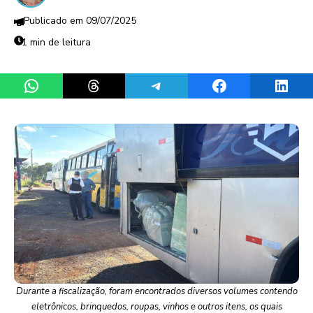
09/07/2025
1 min de leitura
Share on WhatsApp
Share on Threads
Share on Telegram
Share on Facebook
Share 
Durante a fiscalização, foram encontrados diversos volumes contendo
eletrônicos, brinquedos, roupas, vinhos e outros itens, os quais