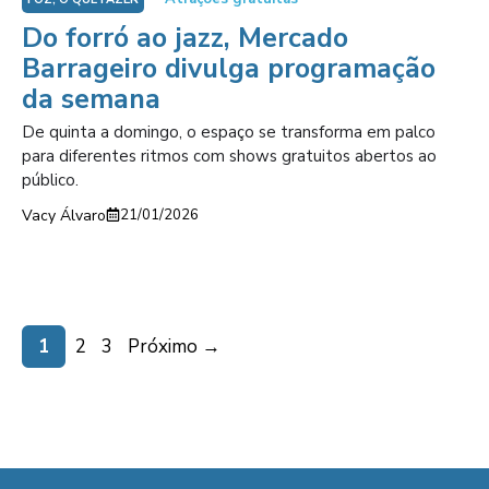
Do forró ao jazz, Mercado
Barrageiro divulga programação
da semana
De quinta a domingo, o espaço se transforma em palco
para diferentes ritmos com shows gratuitos abertos ao
público.
Vacy Álvaro
21/01/2026
Page
Page
Page
1
2
3
Próximo
→